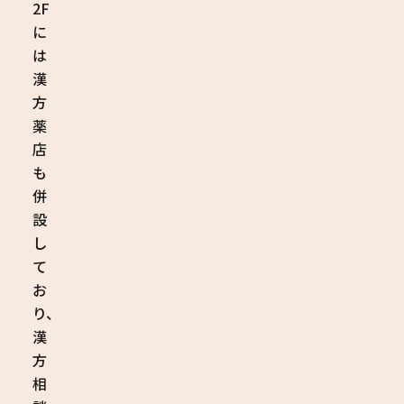
2F
に
は
漢
方
薬
店
も
併
設
し
て
お
り、
漢
方
相