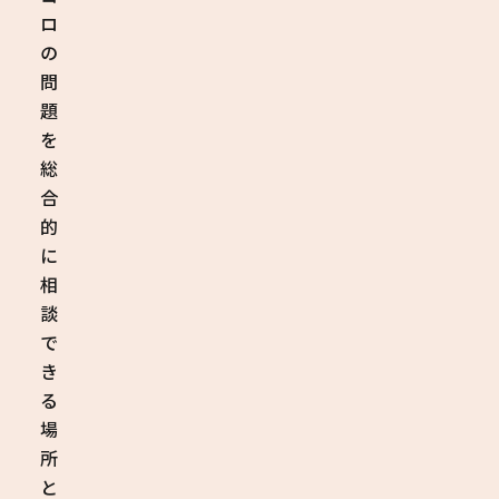
ロ
の
問
題
を
総
合
的
に
相
談
で
き
る
場
所
と