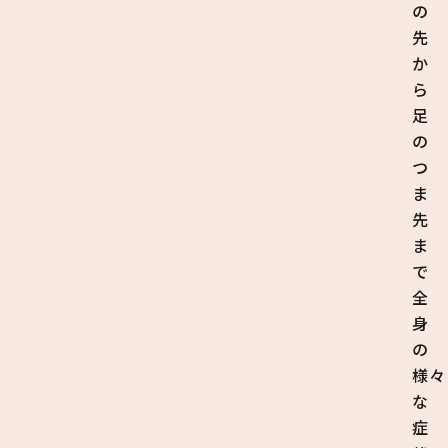
の
先
か
ら
足
の
つ
ま
先
ま
で
全
身
の
様々
な
症