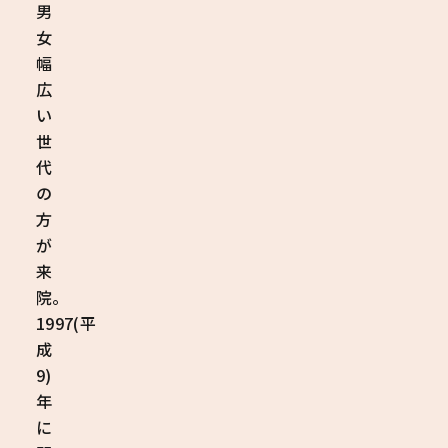
男
女
幅
広
い
世
代
の
方
が
来
院。
1997(平
成
9)
年
に