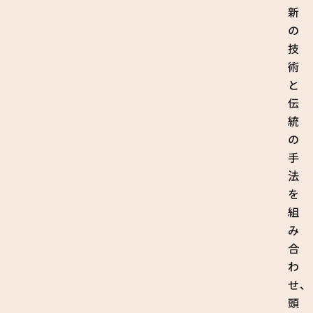
新
の
技
術
と
伝
統
の
手
法
を
組
み
合
わ
せ、
頭