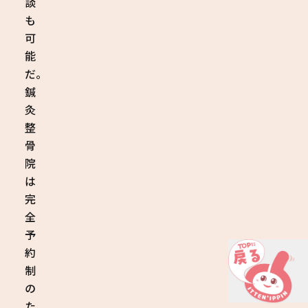
談
も
可
能
だ。
鍼
灸
整
骨
院
は
完
全
予
約
制
の
た