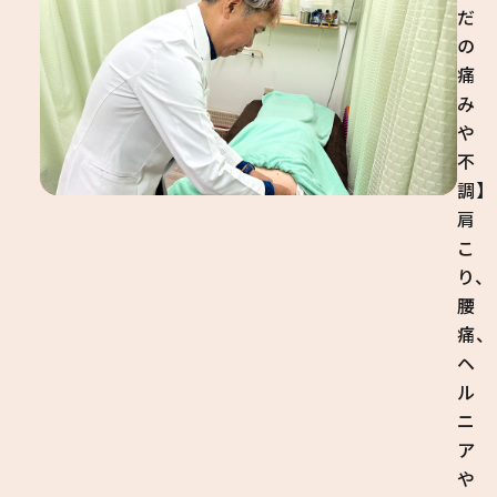
だ
の
痛
み
や
不
調】
肩
こ
り、
腰
痛、
ヘ
ル
ニ
ア
や