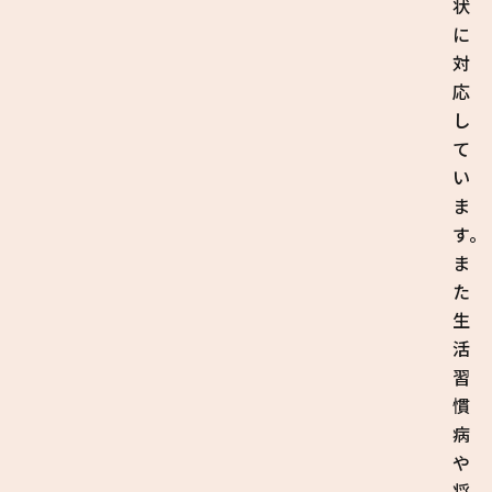
状
に
対
応
し
て
い
ま
す。
ま
た
生
活
習
慣
病
や
将