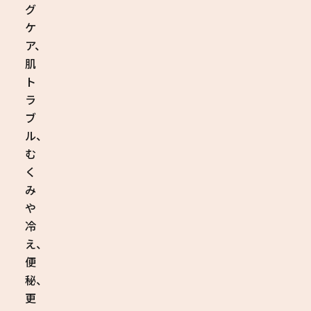
グ
ケ
ア、
肌
ト
ラ
ブ
ル、
む
く
み
や
冷
え、
便
秘、
更