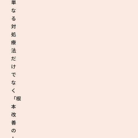
単
な
る
対
処
療
法
だ
け
で
な
く
「根
本
改
善
の