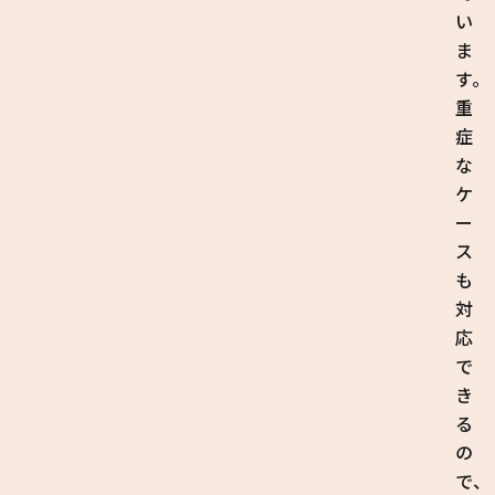
い
ま
す。
重
症
な
ケ
ー
ス
も
対
応
で
き
る
の
で、