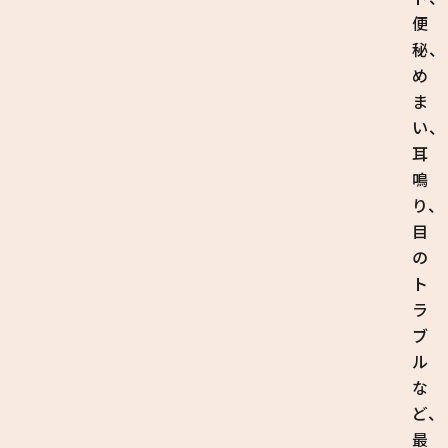
便
秘、
め
ま
い、
耳
鳴
り、
目
の
ト
ラ
ブ
ル
な
ど、
最