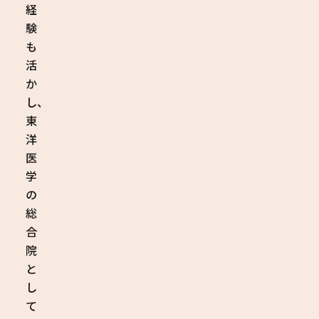
経
験
も
活
か
し、
東
洋
医
学
の
総
合
院
と
し
て