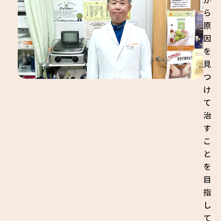
ら
原
因
を
見
つ
け
て
治
す
こ
と
を
目
指
し
て