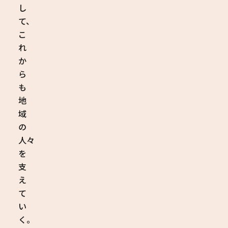
し
て、
こ
れ
か
ら
も
地
域
の
人々
を
支
え
て
い
く。