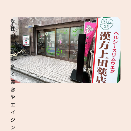
女
性
の
来
院
も
多
く、
美
容
や
エ
イ
ジ
ン