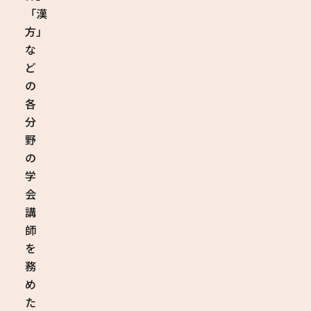
「漢
方」
な
ど
の
各
分
野
の
学
会
講
師
を
務
め
た