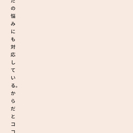
だ
の
悩
み
に
も
対
応
し
て
い
る。
か
ら
だ
と
コ
コ