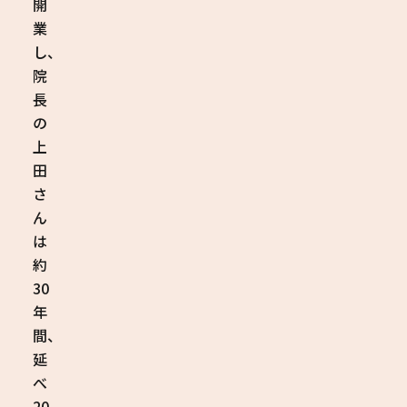
開
業
し、
院
長
の
上
田
さ
ん
は
約
30
年
間、
延
べ
20