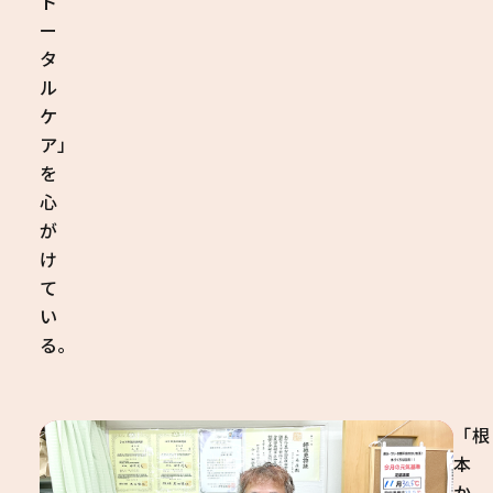
ト
ー
タ
ル
ケ
ア」
を
心
が
け
て
い
る。
「根
本
か