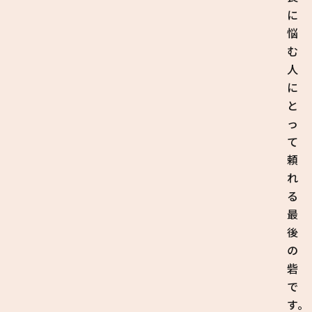
に
悩
む
人
に
と
っ
て
頼
れ
る
最
後
の
砦
で
す。