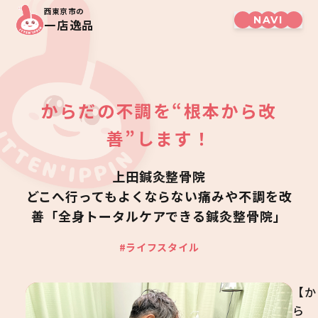
西東京市の
一店逸品
からだの不調を“根本から改
善”します！
上田鍼灸整骨院
どこへ行ってもよくならない痛みや不調を改
善「全身トータルケアできる鍼灸整骨院」
#ライフスタイル
【か
ら