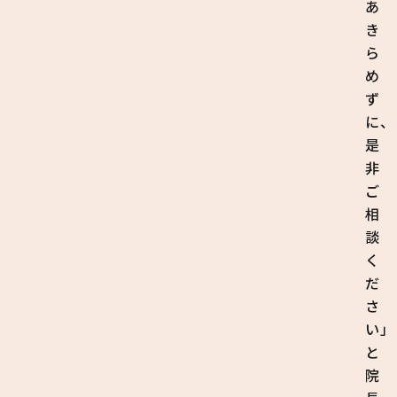
あ
き
ら
め
ず
に、
是
非
ご
相
談
く
だ
さ
い」
と
院