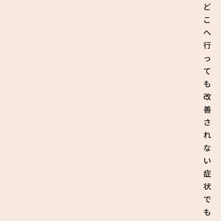
ど
こ
へ
行
っ
て
も
改
善
さ
れ
な
い
症
状
で
も