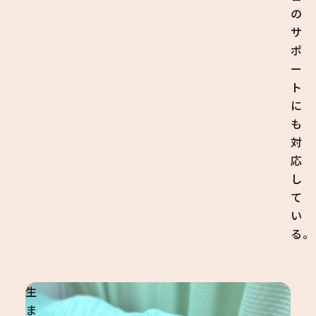
の
サ
ポ
ー
ト
に
も
対
応
し
て
い
る。
生
ま