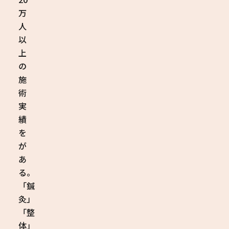
万
人
以
上
の
施
術
実
績
を
が
あ
る。
「鍼
灸」
「整
体」