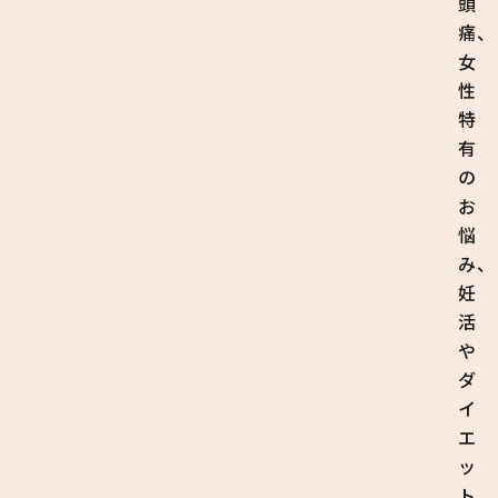
頭
痛、
女
性
特
有
の
お
悩
み、
妊
活
や
ダ
イ
エ
ッ
ト、