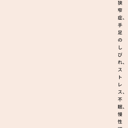
狭
窄
症、
手
足
の
し
び
れ、
ス
ト
レ
ス、
不
眠、
慢
性