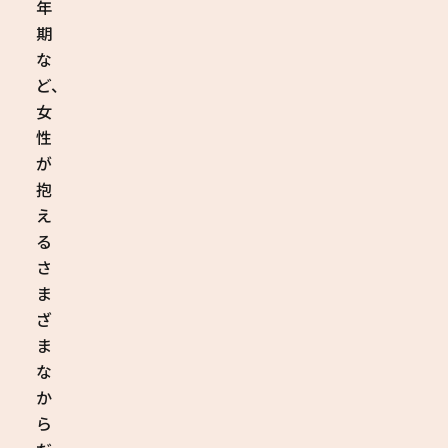
年
期
な
ど、
女
性
が
抱
え
る
さ
ま
ざ
ま
な
か
ら