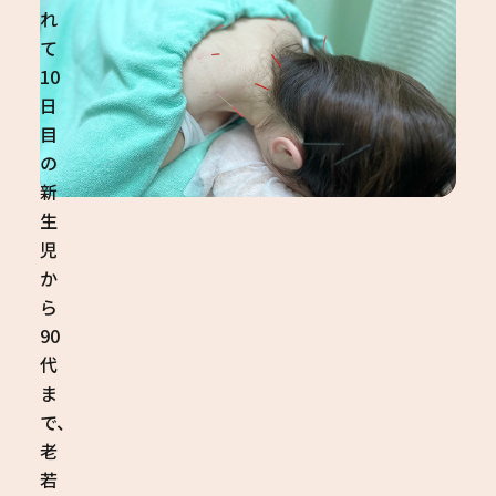
れ
て
10
日
目
の
新
生
児
か
ら
90
代
ま
で、
老
若