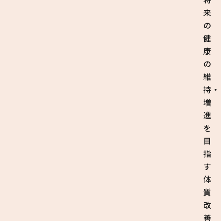
来
の
健
康
の
維
持・
増
進
を
目
指
す
体
質
改
善