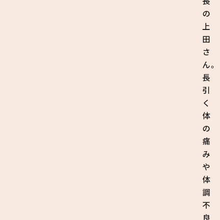
長
の
上
田
さ
ん。
長
引
く
体
の
痛
み
や
体
調
不
良