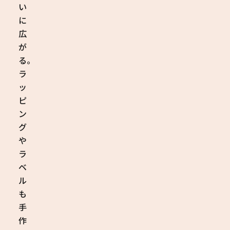
い
に
広
が
る。
ラ
ッ
ピ
ン
グ
や
ラ
ベ
ル
も
手
作