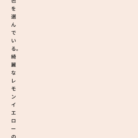
色
を
選
ん
で
い
る。
綺
麗
な
レ
モ
ン
イ
エ
ロ
ー
の