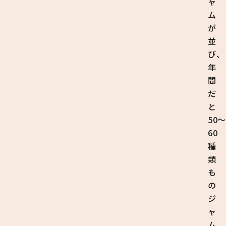
ャ
ム
が
並
び、
年
間
だ
と
50〜
60
種
類
も
の
ジ
ャ
ム