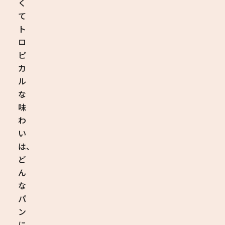
く
て
ト
ロ
ピ
カ
ル
な
味
わ
い
は、
ど
ん
な
パ
ン
に