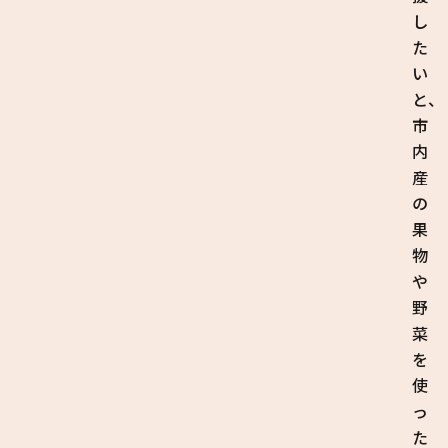
し
た
い
と、
市
内
産
の
果
物
や
野
菜
を
使
っ
た