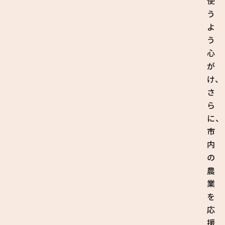
使
う
よ
う
心
が
け、
さ
ら
に、
市
内
の
農
業
を
応
援