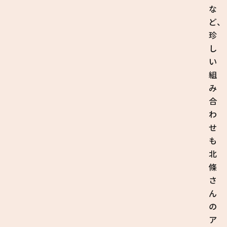
な
ど、
珍
し
い
組
み
合
わ
せ
も
北
條
さ
ん
の
ア