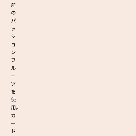
産
の
パ
ッ
シ
ョ
ン
フ
ル
ー
ツ
を
使
用。
カ
ー
ド