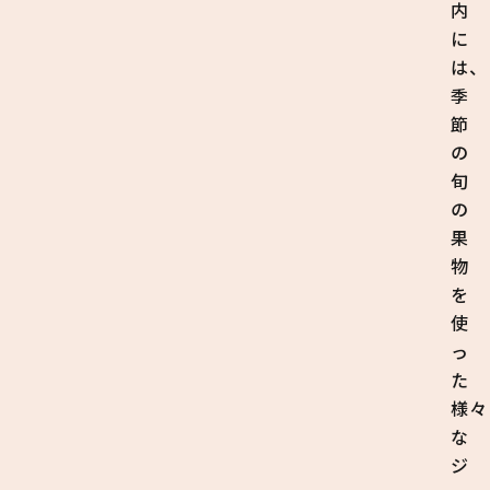
内
に
は、
季
節
の
旬
の
果
物
を
使
っ
た
様々
な
ジ