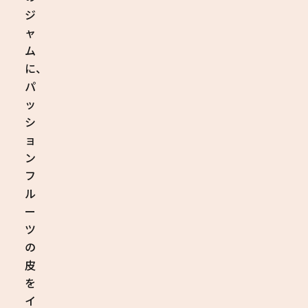
ジ
ャ
ム
に、
パ
ッ
シ
ョ
ン
フ
ル
ー
ツ
の
皮
を
イ