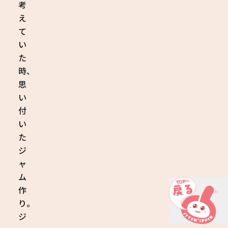
考
え
て
い
た
時、
思
い
付
い
た
ジ
ャ
ム
作
り。
ジ