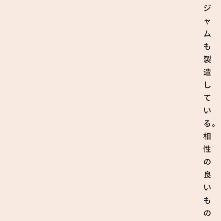
ジ
ャ
ム
も
製
造
し
て
い
る。
相
性
の
良
い
も
の