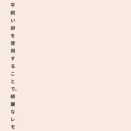
平
飼
い
卵
を
使
用
す
る
こ
と
で、
綺
麗
な
レ
モ