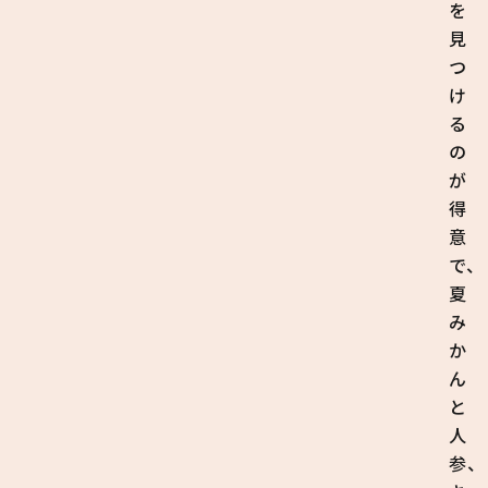
を
見
つ
け
る
の
が
得
意
で、
夏
み
か
ん
と
人
参、