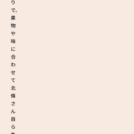
り
で、
果
物
や
味
に
合
わ
せ
て
北
條
さ
ん
自
ら