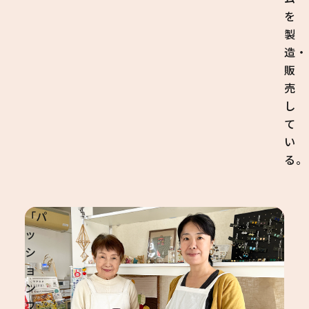
を
製
造・
販
売
し
て
い
る。
「パ
ッ
シ
ョ
ン
フ