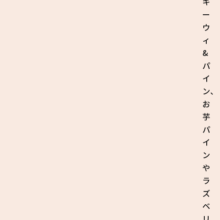
キ
ー
ウ
ィ
&
パ
イ
ン、
お
芋
パ
イ
ン
や
ラ
ズ
ベ
リ