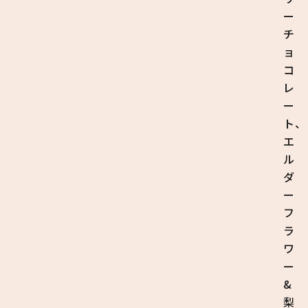
ー
チ
ョ
コ
レ
ー
ト、
エ
ル
ダ
ー
フ
ラ
ワ
ー
&
梨