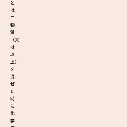
と
は
二
物
質
（又
は
以
上）
を
混
ぜ
た
時
に
化
学