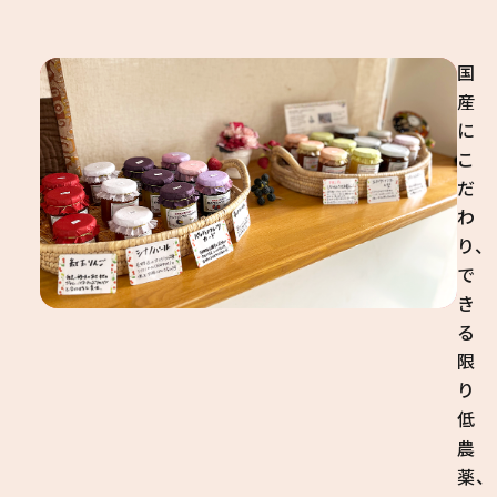
国
産
に
こ
だ
わ
り、
で
き
る
限
り
低
農
薬、