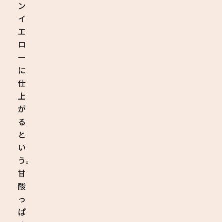
ン
イ
エ
ロ
ー
に
仕
上
が
る
と
い
う。
甘
酸
っ
ぱ