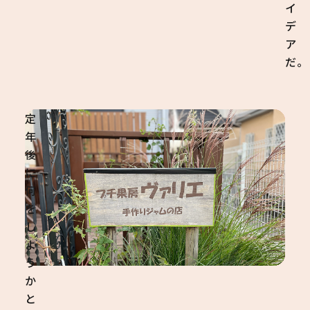
イ
デ
ア
だ。
定
年
後
に
何
を
し
よ
う
か
と