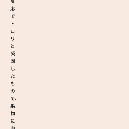
反
応
で
ト
ロ
リ
と
凝
固
し
た
も
の
で、
果
物
に
卵