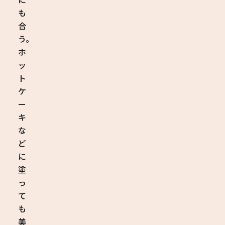
も
合
う。
ホ
ッ
ト
ケ
ー
キ
な
ど
に
塗
っ
て
も
美