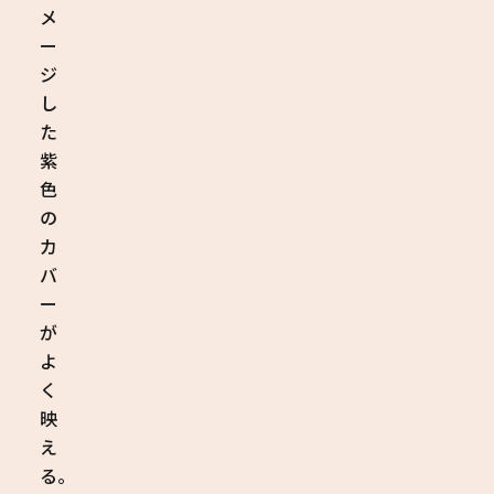
メ
ー
ジ
し
た
紫
色
の
カ
バ
ー
が
よ
く
映
え
る。