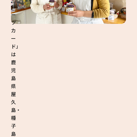
ル
ー
ツ
カ
ー
ド」
は
鹿
児
島
県
屋
久
島・
種
子
島