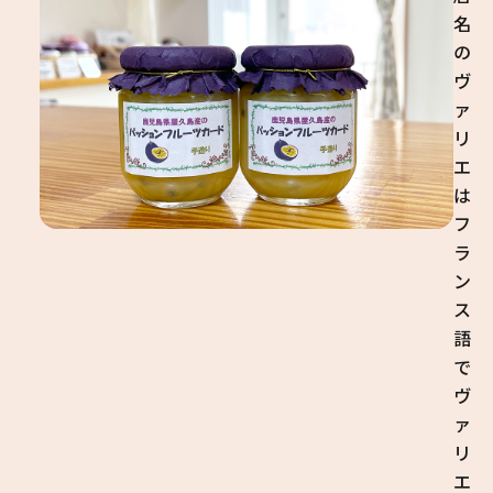
名
の
ヴ
ァ
リ
エ
は
フ
ラ
ン
ス
語
で
ヴ
ァ
リ
エ