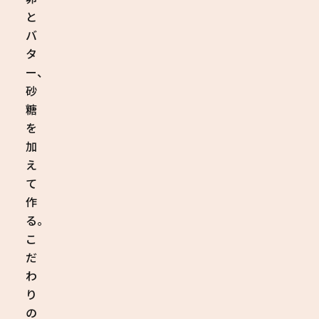
と
バ
タ
ー、
砂
糖
を
加
え
て
作
る。
こ
だ
わ
り
の