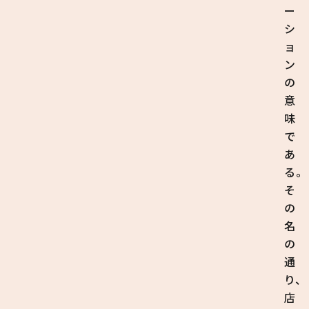
ー
シ
ョ
ン
の
意
味
で
あ
る。
そ
の
名
の
通
り、
店