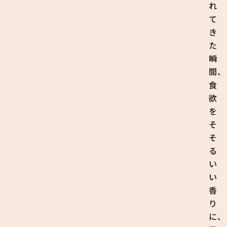
れ
て
き
た
瞬
間、
食
欲
を
そ
そ
る
い
い
香
り
に、