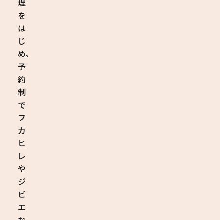
理
を
は
じ
め、
予
約
制
で
フ
カ
ヒ
レ
や
ジ
ビ
エ
な