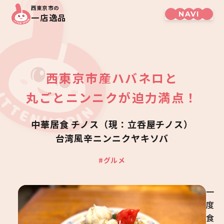
西東京市の
一店逸品
西東京市産ハバネロと

丸ごとニンニクが迫力満点！
中華居食 チノス（現：立呑屋チノス）
台湾風辛ニンニクヤキソバ
#グルメ
一
度
食