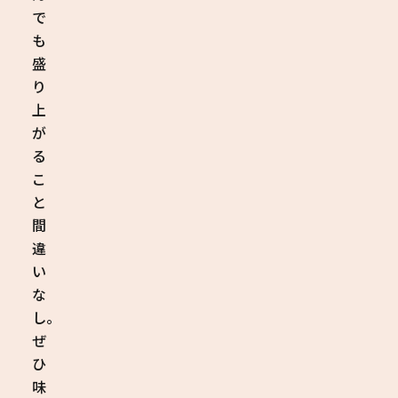
で
も
盛
り
上
が
る
こ
と
間
違
い
な
し。
ぜ
ひ
味