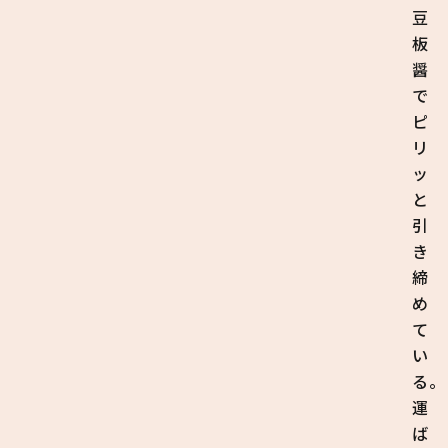
豆
板
醤
で
ピ
リ
ッ
と
引
き
締
め
て
い
る。
運
ば