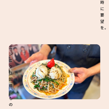
時
に
要
望
を。
ニ
ン
ニ
ク
は
国
産
の
も
の