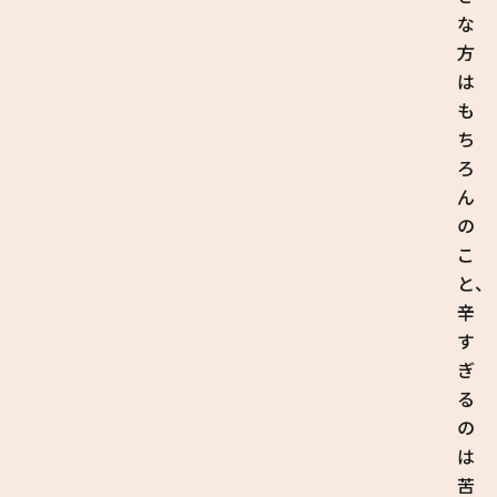
な
方
は
も
ち
ろ
ん
の
こ
と、
辛
す
ぎ
る
の
は
苦