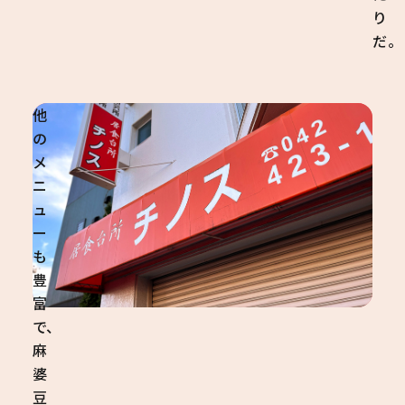
り
だ。
他
の
メ
ニ
ュ
ー
も
豊
富
で、
麻
婆
豆