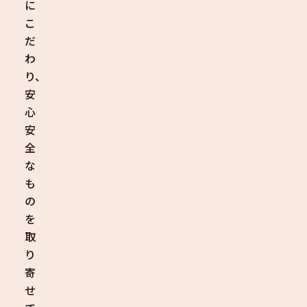
に
こ
だ
わ
り、
安
心
安
全
な
も
の
を
取
り
寄
せ