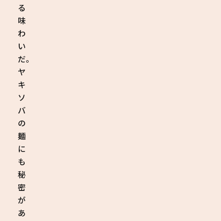
る
味
わ
い
だ。
ヤ
キ
ソ
バ
の
麺
に
も
秘
密
が
あ