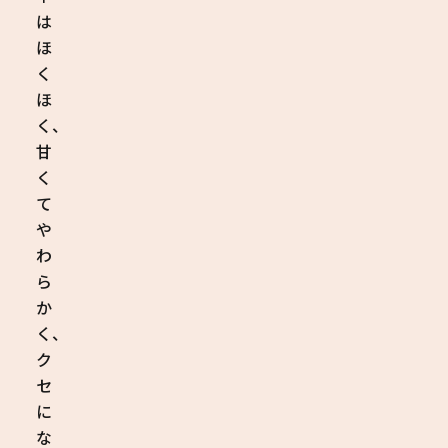
は
ほ
く
ほ
く、
甘
く
て
や
わ
ら
か
く、
ク
セ
に
な