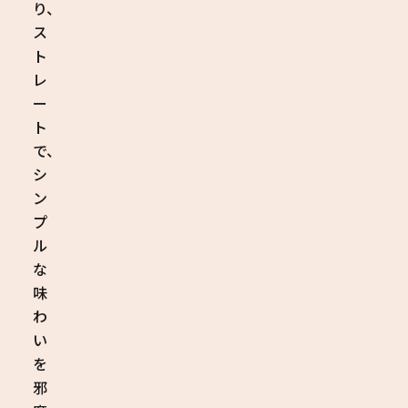
り、
ス
ト
レ
ー
ト
で、
シ
ン
プ
ル
な
味
わ
い
を
邪