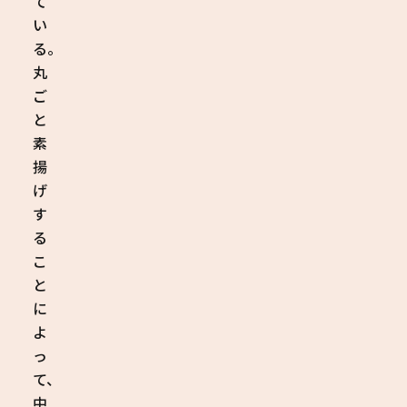
て
い
る。
丸
ご
と
素
揚
げ
す
る
こ
と
に
よ
っ
て、
中