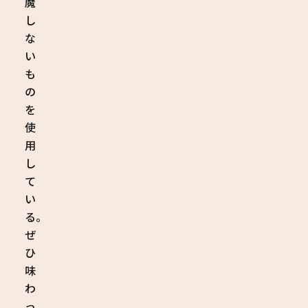
魔
し
な
い
も
の
を
使
用
し
て
い
る。
ぜ
ひ
味
わ
っ