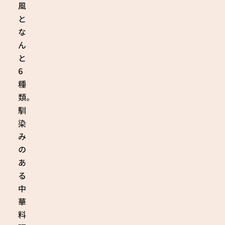
風
と
な
ん
と
6
種
類。
馴
染
み
の
あ
る
中
華
料