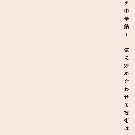
を
中
華
鍋
で
一
気
に
炒
め
合
わ
せ
る
技
術
は、