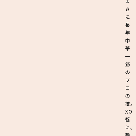
ま
さ
に
長
年
中
華
一
筋
の
プ
ロ
の
技。
XO
醬
に、
醤