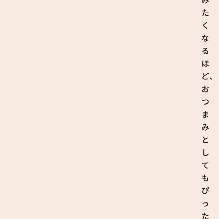
た
く
な
る
ほ
ど、
お
つ
ま
み
と
し
て
も
ぴ
っ
た