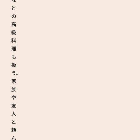
ど
の
高
級
料
理
も
扱
う。
家
族
や
友
人
と
頼
ん