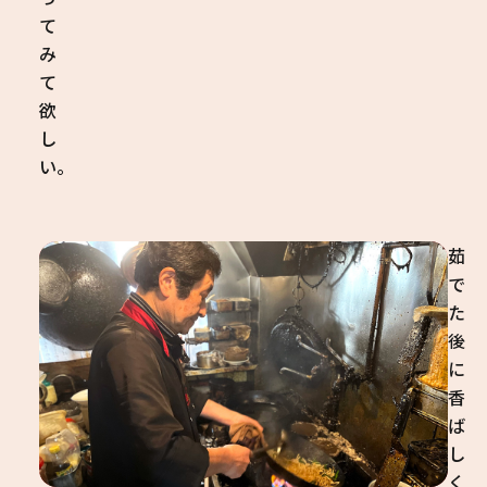
て
み
て
欲
し
い。
茹
で
た
後
に
香
ば
し
く