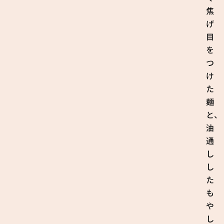
焦
げ
目
を
つ
け
た
麺
と、
油
通
し
し
た
も
や
し