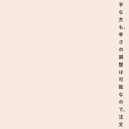
手
な
方
も、
辛
さ
の
調
整
は
可
能
な
の
で、
注
文