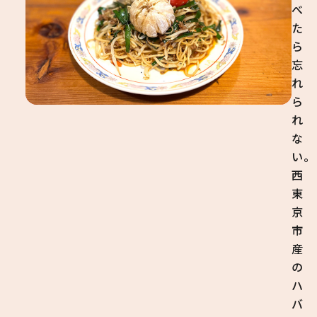
べ
た
ら
忘
れ
ら
れ
な
い。
西
東
京
市
産
の
ハ
バ