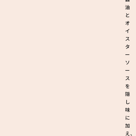
油
と
オ
イ
ス
タ
ー
ソ
ー
ス
を
隠
し
味
に
加
え、