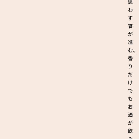
思
わ
ず
箸
が
進
む。
香
り
だ
け
で
も
お
酒
が
飲
み