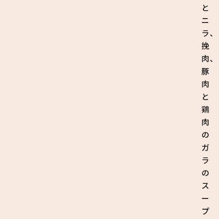
と
ニ
ラ、
挽
肉、
豚
肉
と
鶏
肉
の
ガ
ラ
の
ス
ー
プ