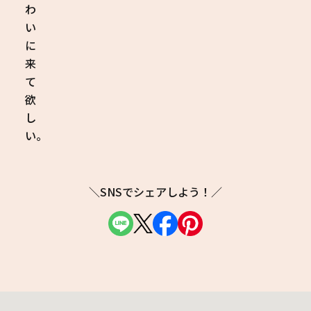
わ
い
に
来
て
欲
し
い。
＼SNSでシェアしよう！／