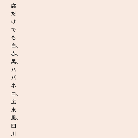
腐
だ
け
で
も
白、
赤、
黒、
ハ
バ
ネ
ロ、
広
東
風、
四
川