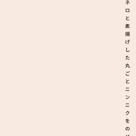
ネ
ロ
と
素
揚
げ
し
た
丸
ご
と
ニ
ン
ニ
ク
を
の