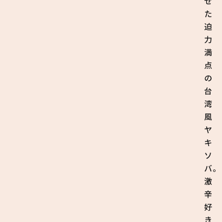
せ
た
迫
力
満
点
の
台
湾
風
ヤ
キ
ソ
バ。
激
辛
好
き